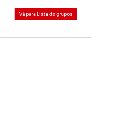
Vá para Lista de grupos
Sobre
Mocidade Alegre é uma das escolas de
samba mais tradicionais do Carnaval de
São Paulo. Conheça nossa história,