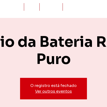
Novidades
Loja
Eventos
Sambas
io da Bateria 
Puro
O registro está fechado
Ver outros eventos