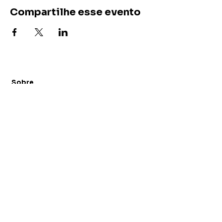
Compartilhe esse evento
Sobre
Mocidade Alegre é uma das escolas de
samba mais tradicionais do Carnaval de
São Paulo. Conheça nossa história,
agenda, projetos e a força da Morada do
Samba.​
Principais
Eventos
Novidades
Sambas da Morada
Política de Privacidade
Sua conta
Minha conta
Notificações