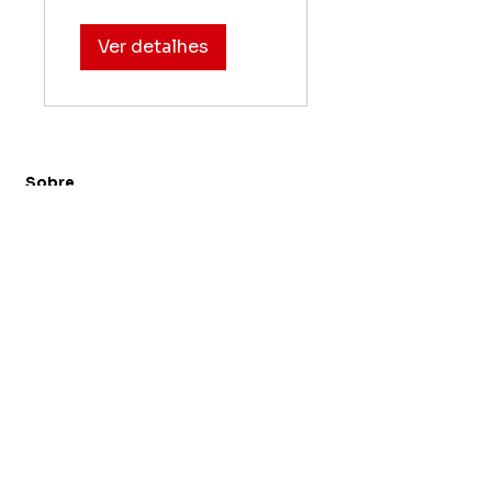
(Renovação)
Ver detalhes
Sobre
Mocidade Alegre é uma das escolas de
samba mais tradicionais do Carnaval de
São Paulo. Conheça nossa história,
agenda, projetos e a força da Morada do
Samba.​
Principais
Eventos
Novidades
Sambas da Morada
Política de Privacidade
Sua conta
Minha conta
Notificações